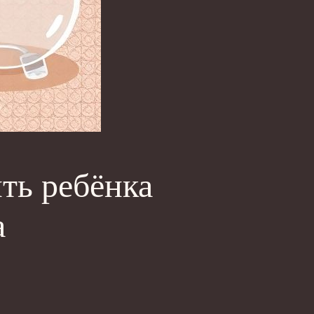
ть ребёнка
а